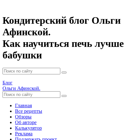
Кондитерский блог Ольги
Афинской.
Как научиться печь лучше
бабушки
Блог
Ольги Афинской.
Главная
Все рецепты
Обзоры
Об авторе
Калькулятор
Реклама
Поддержать проект