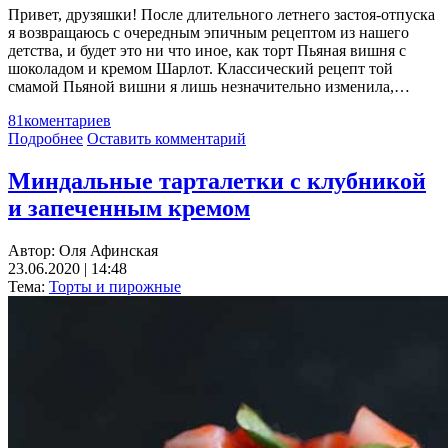
Привет, друзяшки! После длительного летнего застоя-отпуска
я возвращаюсь с очередным эпичным рецептом из нашего
детства, и будет это ни что иное, как торт Пьяная вишня с
шоколадом и кремом Шарлот. Классический рецепт той
смамой Пьяной вишни я лишь незначительно изменила,…
81
коментариев
Подробнее
Оставить комментарий
Миндальные тарталетки с клубникой
и запеченным кремом
Автор:
Оля Афинская
23.06.2020 | 14:48
Тема:
Торты и пирожные