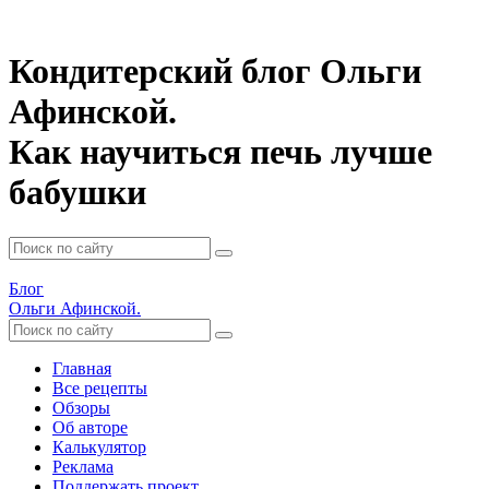
Кондитерский блог Ольги
Афинской.
Как научиться печь лучше
бабушки
Блог
Ольги Афинской.
Главная
Все рецепты
Обзоры
Об авторе
Калькулятор
Реклама
Поддержать проект