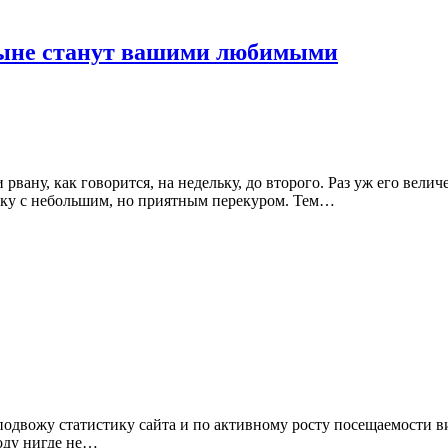
тныне станут вашими любимыми
вану, как говорится, на недельку, до второго. Раз уж его велич
дку с небольшим, но приятным перекуром. Тем…
 подвожу статистику сайта и по активному росту посещаемости ви
году нигде не…