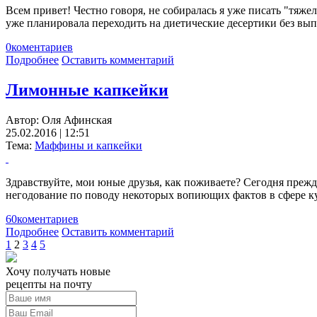
Всем привет! Честно говоря, не собиралась я уже писать "тяжел
уже планировала переходить на диетические десертики без в
0
коментариев
Подробнее
Оставить комментарий
Лимонные капкейки
Автор:
Оля Афинская
25.02.2016 | 12:51
Тема:
Маффины и капкейки
Здравствуйте, мои юные друзья, как поживаете? Сегодня прежд
негодование по поводу некоторых вопиющих фактов в сфере ку
60
коментариев
Подробнее
Оставить комментарий
1
2
3
4
5
Хочу получать новые
рецепты на почту