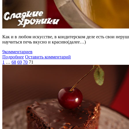
Как и в любом искусстве, в кондитерском деле есть свои неруш
научиться печь вкусно и красиво(далее…)
9
комментариев
Подробнее
Оставить комментарий
1
…
68
69
70
71