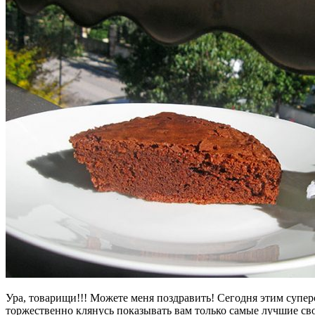
Ура, товарищи!!! Можете меня поздравить! Сегодня этим суп
торжественно клянусь показывать вам только самые лучшие сво