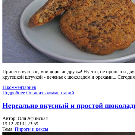
Приветствую вас, мои дорогие друзья! Ну что, не прошло и дву
крутецкой штучкой - печенье с шоколадом и орехами... Сегодн
11
комментариев
Подробнее
Оставить комментарий
Нереально вкусный и простой шоколад
Автор:
Оля Афинская
19.12.2013 | 23:59
Тема:
Пироги и кексы